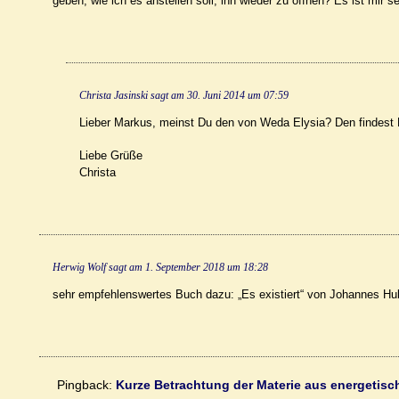
geben, wie ich es anstellen soll, ihn wieder zu öffnen? Es ist mir 
Christa Jasinski
sagt am
30. Juni 2014 um 07:59
Lieber Markus, meinst Du den von Weda Elysia? Den findest 
Liebe Grüße
Christa
Herwig Wolf
sagt am
1. September 2018 um 18:28
sehr empfehlenswertes Buch dazu: „Es existiert“ von Johannes Hu
Pingback:
Kurze Betrachtung der Materie aus energetisc