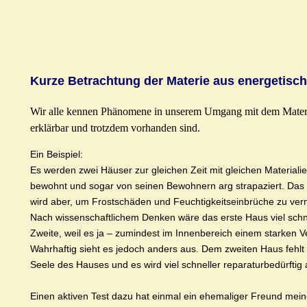
Kurze Betrachtung der Materie aus energetisch
Wir alle kennen Phänomene in unserem Umgang mit dem Materiel
erklärbar und trotzdem vorhanden sind.
Ein Beispiel:
Es werden zwei Häuser zur gleichen Zeit mit gleichen Materiali
bewohnt und sogar von seinen Bewohnern arg strapaziert. Das 
wird aber, um Frostschäden und Feuchtigkeitseinbrüche zu verm
Nach wissenschaftlichem Denken wäre das erste Haus viel schne
Zweite, weil es ja – zumindest im Innenbereich einem starken V
Wahrhaftig sieht es jedoch anders aus. Dem zweiten Haus fehl
Seele des Hauses und es wird viel schneller reparaturbedürftig a
Einen aktiven Test dazu hat einmal ein ehemaliger Freund mei