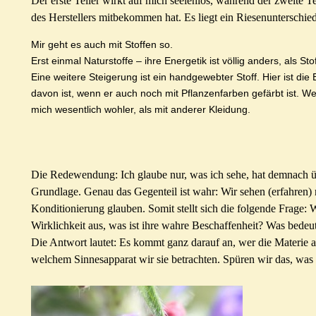
Der erste Teller wirkt auf mich seelenlos, während der zweite T
des Herstellers mitbekommen hat. Es liegt ein Riesenunterschie
Mir geht es auch mit Stoffen so.
Erst einmal Naturstoffe – ihre Energetik ist völlig anders, als St
Eine weitere Steigerung ist ein handgewebter Stoff. Hier ist die
davon ist, wenn er auch noch mit Pflanzenfarben gefärbt ist. We
mich wesentlich wohler, als mit anderer Kleidung.
Die Redewendung: Ich glaube nur, was ich sehe,
hat
d
emnach
ü
Grundlage
. Genau das Gegenteil ist wahr: Wir sehen (erfahren)
Konditionierung glauben. Somit stellt sich die folgende Frage: Wa
Wirklichkeit aus, was ist ihre wahre Beschaffenheit?
Was bedeut
Die Antwort lautet: Es kommt ganz darauf an, wer
die Materie
a
welchem Sinnesapparat wir sie betrachten.
Spüren wir das, was 