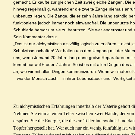
gemacht. Er kaufte zur gleichen Zeit zwei gleiche Zangen. Die
hinweg regelmäßig, während er die zweite Zange niemals anrühr
unbenutzt liegen. Die Zange, die er zehn Jahre lang ständig be
funktionierte jedoch immer noch einwandfrei. Die unbenutzte h
Schublade hervor um sie zu benutzen. Sie war angerostet und z
Sein Kommentar dazu:
„Das ist nur alchymistisch als völlig logisch zu erklären – nicht
Schulwissenschaften! Wir halten uns den Umgang mit der Mater
uns, wenn Jemand 20 Jahre lang ohne große Reparaturen mit s
kommt nur auf 6 oder 7 Jahre. So ist es mit allen Dingen des 
an, wie wir mit allen Dingen kommunizieren. Wenn wir materiell
– wie der Mensch auch – in ihrer Lebensdauer und -Wertigkeit se
Zu alchymistischen Erfahrungen innerhalb der Materie gehört d
Nehmen Sie einmal einen Teller zwischen zwei Hände, der von 
erspüren Sie die Energie, die diesem Teller innewohnt. Und dan
Töpfer hergestellt hat. Wer auch nur ein wenig feinfühlig ist, wi