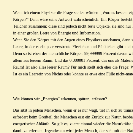
Wenn ich einem Physiker die Frage stellen würden: „Woraus besteht eig
Körper?“ Dann wäre seine Antwort wahrscheinlich: Ein Körper besteht
Teilchen zusammen; diese sind jedoch nicht feste Objekte, sie sind nu
in einer großen Leere von Energie und Information.
Wenn Sie den Körper mit den Augen eines Physikers anschauen, dann seh
Leere, in der es ein paar verstreute Fleckchen und Pünktchen gibt und d
Denn so ist eben der menschliche Körper: 99,999999 Prozent davon wi
allem aus leerem Raum. Und das 0,000001 Prozent, das uns als Materie 
Raum! Ist also alles leerer Raum? Für mich stellt sich eher die Frage: 
Ist es ein Leersein von Nichts oder könnte es etwa eine Fülle nicht-mate
Wie können wir „Energien“ erkennen, spüren, erfassen?
Das sitzt in jedem Menschen, wenn er es nur wagt, tief in sich zu trans
erfordert beim Großteil der Menschen erst ein Zurück zur Natur, beobac
energetischer Abläufe. So gilt es, zuerst einmal wieder die Naturkräft
damit zu erlernen. Irgendwann wird jeder Mensch, der sich mit der Nat